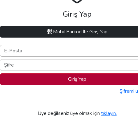
Giriş Yap
Mobil Barkod İle Giriş Yap
Giriş Yap
Şifremi 
Üye değilseniz üye olmak için
tıklayın.